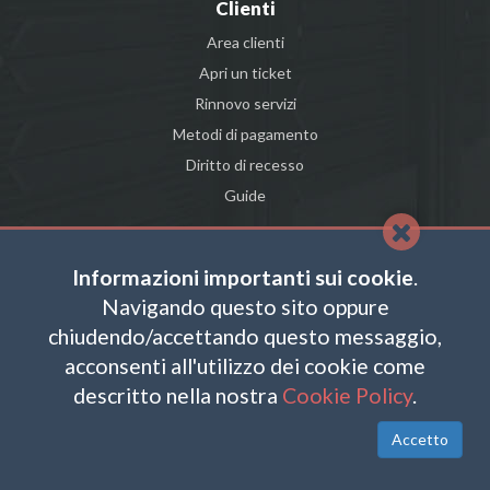
Clienti
Area clienti
Apri un ticket
Rinnovo servizi
Metodi di pagamento
Diritto di recesso
Guide
Informazioni importanti sui cookie
.
FACEBOOK
Navigando questo sito oppure
TWITTER
chiudendo/accettando questo messaggio,
acconsenti all'utilizzo dei cookie come
LINKEDIN
descritto nella nostra
Cookie Policy
.
Accetto
COPYRIGHT © 2026 SL HOSTING PLANETEL S.P.A. - DIVISIONE .CLOUD - P.IVA E
C.FISC: 02831630161