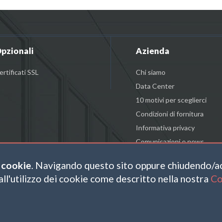
pzionali
Azienda
ertificati SSL
Chi siamo
Data Center
10 motivi per sceglierci
Condizioni di fornitura
Informativa privacy
Comunicazioni e news
 cookie
. Navigando questo sito oppure chiudendo/
all'utilizzo dei cookie come descritto nella nostra
Co
TWITTER
HT © 2026 SL HOSTING PLANETEL S.P.A. - DIVISIONE .CLOUD - P.IVA E C.FISC: 028