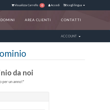
Visualizza Carrello
Accedi
Scegli lingua
0
DOMINI
AREA CLIENTI
CONTATTI
ACCOUNT
Dominio
inio da noi
io per un anno!*