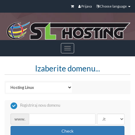
Prijava
Choose language
Toggle
navigation
Izaberite domenu...
Registriraj novu domenu
www.
Check