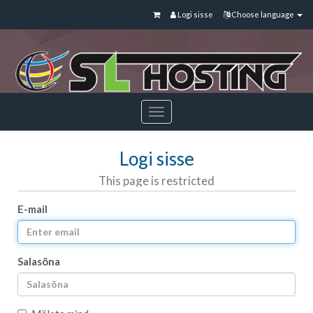
Logi sisse
Choose language
Toggle
navigation
Logi sisse
This page is restricted
E-mail
Salasõna