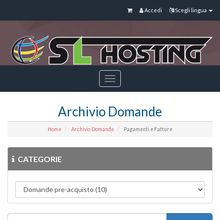
Accedi
Scegli lingua
Toggle
navigation
Archivio Domande
Home
Archivio Domande
Pagamenti e Fatture
CATEGORIE