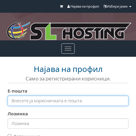
Најава на профил
Избери јазик
Toggle
navigation
Најава на профил
Само за регистрирани корисници.
Е-пошта
Лозинка