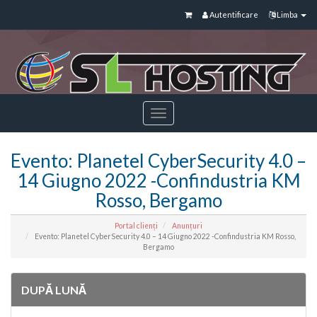
Autentificare
Limba
Toggle
navigation
Evento: Planetel CyberSecurity 4.0 –
14 Giugno 2022 -Confindustria KM
Rosso, Bergamo
Portal clienți
Anunțuri
Evento: Planetel CyberSecurity 4.0 – 14 Giugno 2022 -Confindustria KM Rosso,
Bergamo
DUPĂ LUNĂ