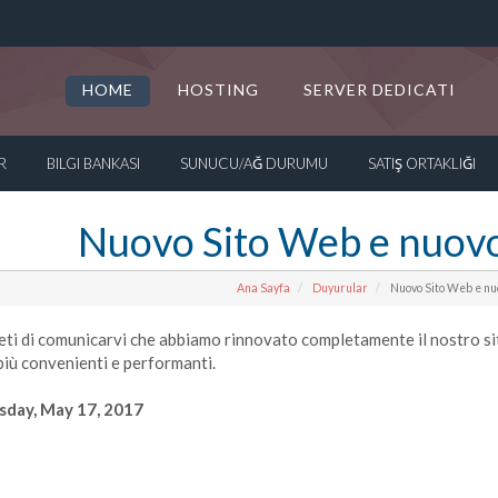
HOME
HOSTING
SERVER DEDICATI
R
BILGI BANKASI
SUNUCU/AĞ DURUMU
SATIŞ ORTAKLIĞI
Nuovo Sito Web e nuovo 
Ana Sayfa
Duyurular
Nuovo Sito Web e nuov
eti di comunicarvi che abbiamo rinnovato completamente il nostro sit
iù convenienti e performanti.
day, May 17, 2017