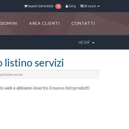
Sepeti Görüntüle
Giriş
Dil seçin
0
DOMINI
AREA CLIENTI
CONTATTI
HESAP
listino servizi
o listino servizi
o web e abbiamo inserito il nuovo listi prodotti