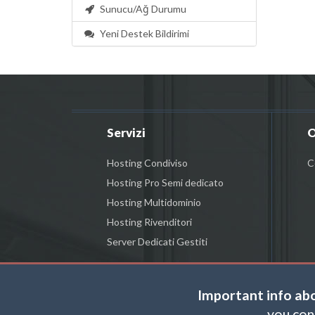
Sunucu/Ağ Durumu
Yeni Destek Bildirimi
Servizi
O
Hosting Condiviso
C
Hosting Pro Semi dedicato
Hosting Multidominio
Hosting Rivenditori
Server Dedicati Gestiti
Important info ab
you con