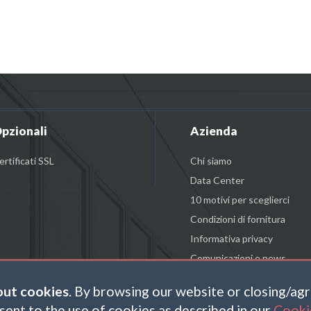
pzionali
Azienda
ertificati SSL
Chi siamo
Data Center
10 motivi per sceglierci
Condizioni di fornitura
Informativa privacy
Comunicazioni e news
out cookies
. By browsing our website or closing/ag
sent to the use of cookies as described in our
Cooki