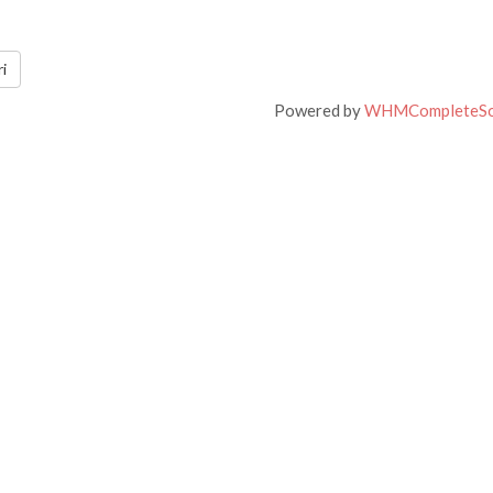
i
Powered by
WHMCompleteSo