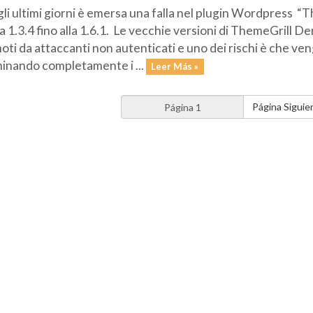
li ultimi giorni è emersa una falla nel plugin Wordpress “
la 1.3.4 fino alla 1.6.1. Le vecchie versioni di ThemeGrill 
oti da attaccanti non autenticati e uno dei rischi è che veng
minando completamente i ...
Leer Más »
Página Siguie