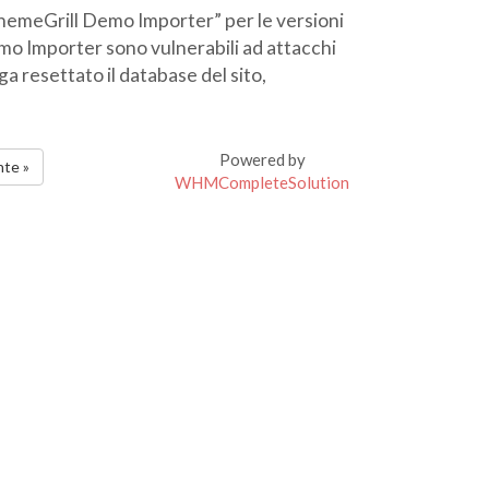
ThemeGrill Demo Importer” per le versioni
Demo Importer sono vulnerabili ad attacchi
a resettato il database del sito,
Powered by
nte »
WHMCompleteSolution