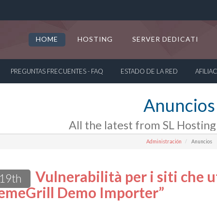
HOME
HOSTING
SERVER DEDICATI
PREGUNTAS FRECUENTES - FAQ
ESTADO DE LA RED
AFILIA
Anuncios
All the latest from SL Hosting
Administración
Anuncios
Vulnerabilità per i siti che 
 19th
emeGrill Demo Importer”