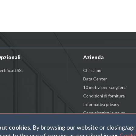
pzionali
Azienda
ertificati SSL
Chi siamo
Data Center
10 motivi per sceglierci
Condizioni di fornitura
Informativa privacy
Comunicazioni e news
out cookies
. By browsing our website or closing/ag
sent to the use of cookies as described in our
Cooki