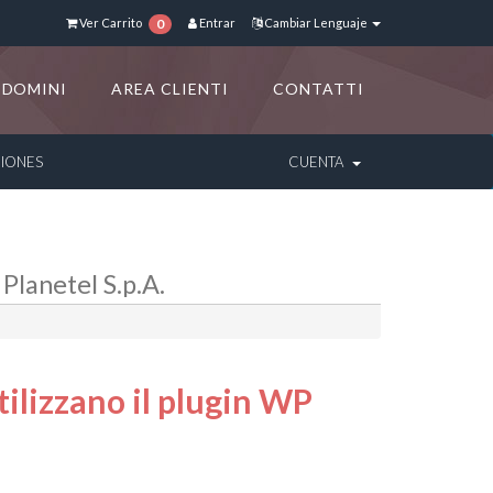
Ver Carrito
Entrar
Cambiar Lenguaje
0
DOMINI
AREA CLIENTI
CONTATTI
CIONES
CUENTA
 Planetel S.p.A.
utilizzano il plugin WP