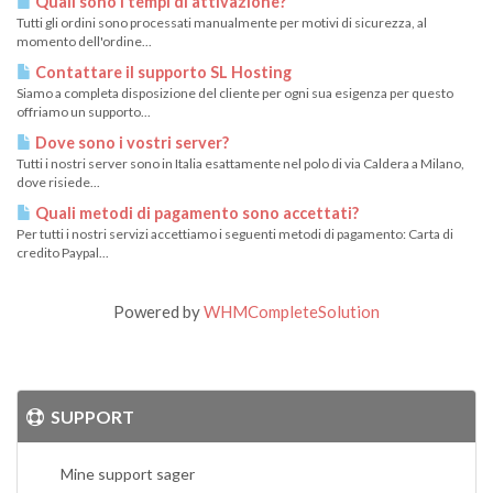
Quali sono i tempi di attivazione?
Tutti gli ordini sono processati manualmente per motivi di sicurezza, al
momento dell'ordine...
Contattare il supporto SL Hosting
Siamo a completa disposizione del cliente per ogni sua esigenza per questo
offriamo un supporto...
Dove sono i vostri server?
Tutti i nostri server sono in Italia esattamente nel polo di via Caldera a Milano,
dove risiede...
Quali metodi di pagamento sono accettati?
Per tutti i nostri servizi accettiamo i seguenti metodi di pagamento: Carta di
credito Paypal...
Powered by
WHMCompleteSolution
SUPPORT
Mine support sager