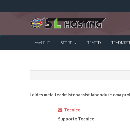
AVALEHT
STORE
TEATED
TEADMIST
Leides meie teadmistebaasist lahenduse oma prob
Tecnico
Supporto Tecnico