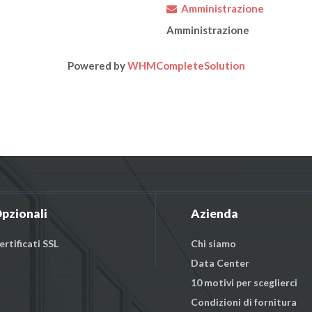
Amministrazione
Amministrazione
Powered by
WHMCompleteSolution
pzionali
Azienda
ertificati SSL
Chi siamo
Data Center
10 motivi per sceglierci
Condizioni di fornitura