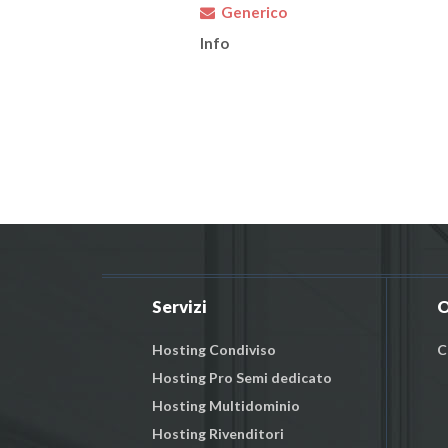
Generico
Info
Servizi
O
Hosting Condiviso
C
Hosting Pro Semi dedicato
Hosting Multidominio
Hosting Rivenditori