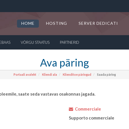
HOME
HOSTING
SERVER DEDICATI
EBAAS
VÕRGU STAATUS
PARTNERID
Ava päring
Portaali avaleht
Kliendi ala
Klienditoe päringud
Saada päring
leemile, saate seda vastavas osakonnas jagada.
Commerciale
Supporto commerciale