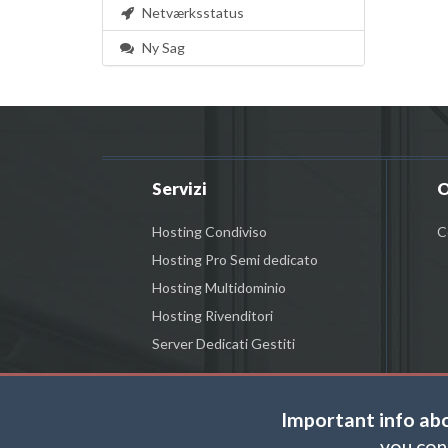
Netværksstatus
Ny Sag
Servizi
O
Hosting Condiviso
C
Hosting Pro Semi dedicato
Hosting Multidominio
Hosting Rivenditori
Server Dedicati Gestiti
Important info ab
you con