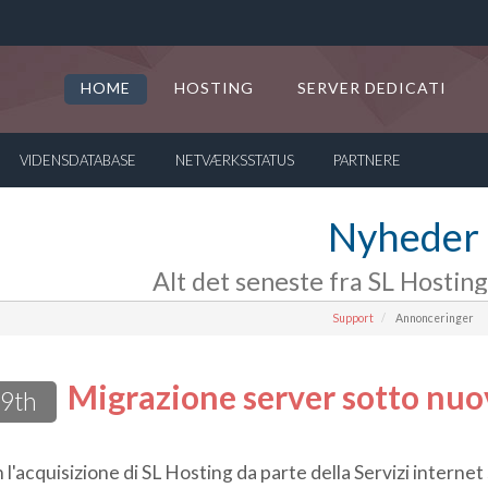
HOME
HOSTING
SERVER DEDICATI
VIDENSDATABASE
NETVÆRKSSTATUS
PARTNERE
Nyheder
Alt det seneste fra SL Hosting
Support
Annonceringer
Migrazione server sotto nuo
 9th
 l'acquisizione di SL Hosting da parte della Servizi internet