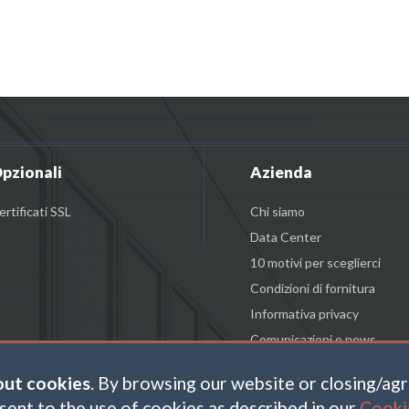
pzionali
Azienda
ertificati SSL
Chi siamo
Data Center
10 motivi per sceglierci
Condizioni di fornitura
Informativa privacy
Comunicazioni e news
out cookies
. By browsing our website or closing/ag
sent to the use of cookies as described in our
Cooki