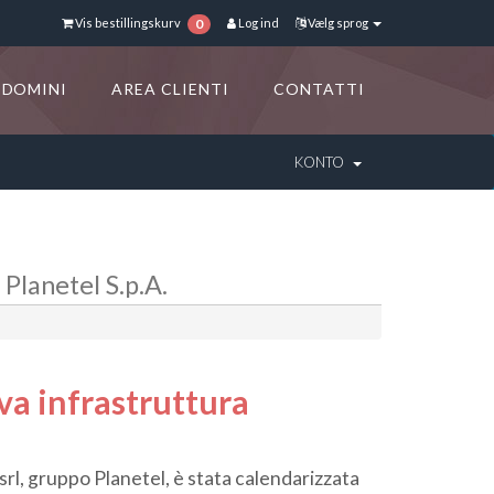
Vis bestillingskurv
Log ind
Vælg sprog
0
DOMINI
AREA CLIENTI
CONTATTI
KONTO
 Planetel S.p.A.
va infrastruttura
 srl, gruppo Planetel, è stata calendarizzata