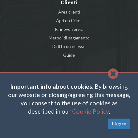
Clienti
Area clienti
Apri un ticket
Rinnovo servizi
Metodi di pagamento
Diritto di recesso
Guide
FACEBOOK
Important info about cookies
. By browsing
TWITTER
our website or closing/agreeing this message,
you consent to the use of cookies as
LINKEDIN
described in our
Cookie Policy
.
I Agree
COPYRIGHT © 2026 SL HOSTING PLANETEL S.P.A. - DIVISIONE .CLOUD - P.IVA E
C.FISC: 02831630161