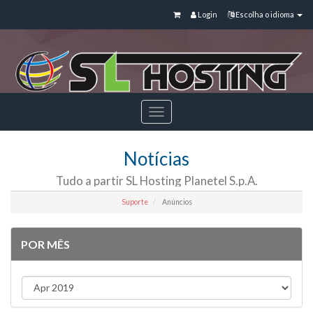
Login
Escolha o idioma
Toggle
navigation
Notícias
Tudo a partir SL Hosting Planetel S.p.A.
Suporte
Anúncios
POR MÊS