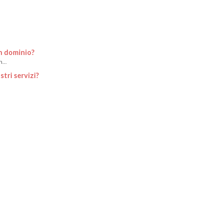
n dominio?
...
tri servizi?