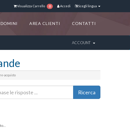
Visualizza Carrello
Accedi
Scegli lingua
0
DOMINI
AREA CLIENTI
CONTATTI
ACCOUNT
ande
e-acquisto
o...