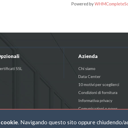
Powered by
WHMCompleteSo
pzionali
Azienda
ertificati SSL
Chi siamo
Data Center
10 motivi per sceglierci
Condizioni di fornitura
Informativa privacy
Comunicazioni e news
 cookie
. Navigando questo sito oppure chiudendo/