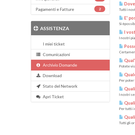
Dove 
Pagamenti e Fatture
2
Tutti i no
E' pos
Si èpossib
ASSISTENZA
I vos
I nostri p
I miei ticket
Posso
Certamente
Comunicazioni
Qual'
Archivio Domande
Potete vis
Quale
Download
Per poter 
Stato del Network
Quali
I nostri s
Apri Ticket
Quali
Per tutti 
Quali
Tutti gli 