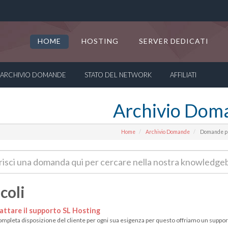
HOME
HOSTING
SERVER DEDICATI
ARCHIVIO DOMANDE
STATO DEL NETWORK
AFFILIATI
Archivio Dom
Home
Archivio Domande
Domande pr
coli
ttare il supporto SL Hosting
mpleta disposizione del cliente per ogni sua esigenza per questo offriamo un support