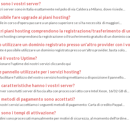
sono i vostri server?
stri server sono in Italia esattamente nel polo di via Caldera a Milano, dove risiede...
sibile fare upgrade ai piani hosting?
ile in corso d'opera passare a un piano superiore se si ha necessità di maggiori...
tri piani hosting comprendono la registrazione/trasferimento di u
iani hosting comprendono la registrazione o il trasferimento gratuito di un dominio con
 utilizzare un dominio registrato presso un'altro provider con i vos
 è possibile utilizzare un dominio registrato presso un'altro provider, basta solo...
è il vostro Uptime?
ionare l'uptime dei nostri servizi cliccando qui
 pannello utilizzate per i servizi hosting?
facilitare l'utilizzo del vostro servizio hosting mettiamo a disposizione il pannello...
 caratteristiche hanno i vostri server?
erver sono tutti server di fascia alta con processori otto core Intel Xeon, 16/32 GB di...
 metodi di pagamento sono accettati?
i nostri servizi accettiamo i seguenti metodi di pagamento: Carta di credito Paypal...
 sono i tempi di attivazione?
ordini sono processati manualmente per motivi di sicurezza, al momento dell'ordine...