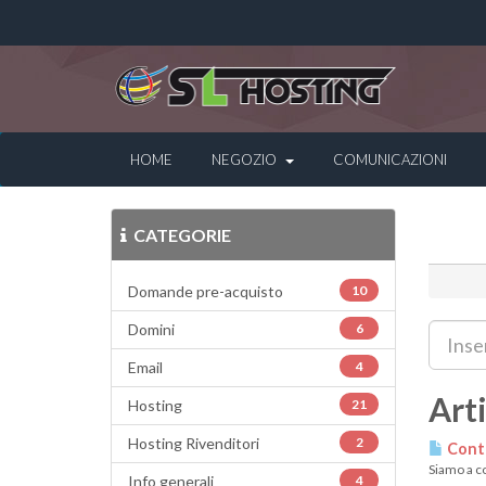
HOME
NEGOZIO
COMUNICAZIONI
CATEGORIE
Domande pre-acquisto
10
Domini
6
Email
4
Arti
Hosting
21
Hosting Rivenditori
2
Conta
Siamo a co
Info generali
4