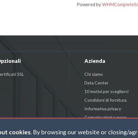
Powered by
WHMCompleteSo
pzionali
Azienda
ertificati SSL
Chi siamo
Data Center
10 motivi per sceglierci
Condizioni di fornitura
Informativa privacy
Comunicazioni e news
out cookies
. By browsing our website or closing/ag