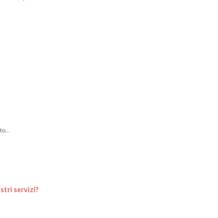
.
o...
tri servizi?