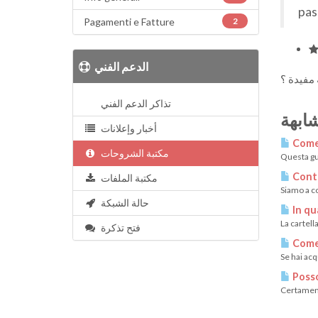
pas
Pagamenti e Fatture
2
الدعم الفني
تذاكر الدعم الفني
ابهة
أخبار وإعلانات
Come 
مكتبة الشروحات
Questa gui
Conta
مكتبة الملفات
Siamo a co
حالة الشبكة
In qua
La cartell
فتح تذكرة
Come 
Se hai acq
Posso
Certamente