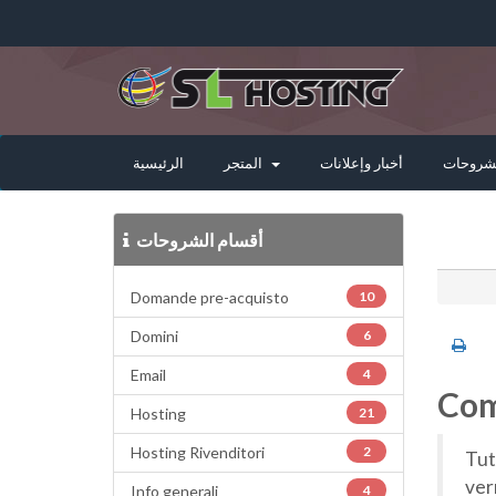
لشروحات
أخبار وإعلانات
المتجر
الرئيسية
أقسام الشروحات
Domande pre-acquisto
10
Domini
6
Email
4
Com
Hosting
21
Hosting Rivenditori
2
Tut
ver
Info generali
4