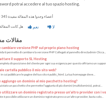
sword potrai accedere al tuo spazio hosting.
345 أعضاء وجدوا هذه المقالة مفيدة
هل كانت المقالة مفيدة ؟
لا
نعم
مقالات مش
cambiare versione PHP sul proprio piano hosting
da ti permette di cambiare la versione PHP Collegati al pannello directadmin Clicca..
ttare il supporto SL Hosting
mpleta disposizione del cliente per ogni sua esigenza per questo offriamo un support
le cartella pubblico il mio sito web?
a in cui pubblicare le pagine del tuo sito è public_html. La tua homepage deve...
aggiungo un dominio al mio pacchetto hosting?
uistato un pacchetto che permette l'aggiunta di più domini (multidominio), potrai...
 utilizzare un dominio registrato presso un'altro provider con i vos
 è possibile utilizzare un dominio registrato presso un'altro provider, basta solo...