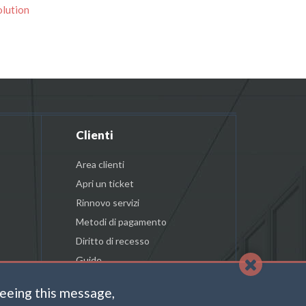
lution
Clienti
Area clienti
Apri un ticket
Rinnovo servizi
Metodi di pagamento
Diritto di recesso
Guide
reeing this message,